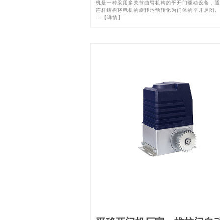
机是一种采用多关节曲臂机构的平开门驱动设备，
连杆结构将电机的旋转运动转化为门体的平开启闭
...
【详情】