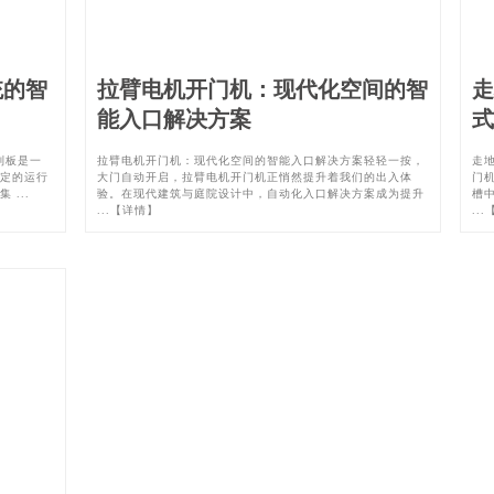
统的智
拉臂电机开门机：现代化空间的智
能入口解决方案
制板是一
拉臂电机开门机：现代化空间的智能入口解决方案轻轻一按，
走
稳定的运行
大门自动开启，拉臂电机开门机正悄然提升着我们的出入体
门
...
验。在现代建筑与庭院设计中，自动化入口解决方案成为提升
槽
...
【详情】
...