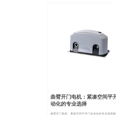
曲臂开门电机：紧凑空间平
动化的专业选择
曲臂开门电机：紧凑空间平开门自动化的专业选择