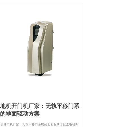
走地机开门机厂家：无轨平移门系
统的地面驱动方案
地机开门机厂家：无轨平移门系统的地面驱动方案走地机开