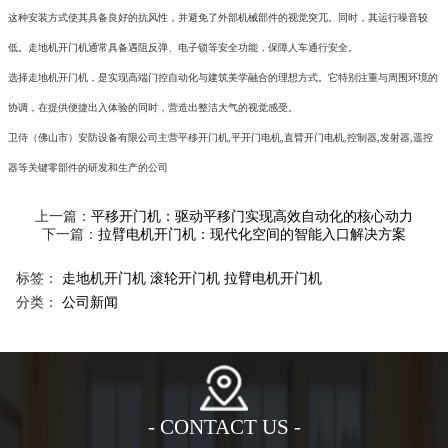
这种安装方式使其具备良好的抗风性，并避免了外部机械部件的视觉突兀。同时，其运行噪音较
低。走地机开门机通常具备遇阻反弹、电子锁等安全功能，保障人车通行安全。
选择走地机开门机，是实现高端门控自动化与建筑美学融合的理想方式。它特别注重与周围环境的
协调，在提供便捷出入体验的同时，营造出整洁大气的视觉感受。
卫侍（佛山市）安防设备有限公司主营平移开门机,平开门电机,直臂开门电机,控制器,发射器,遥控
器等关键零部件的研发和生产的公司
上一篇：
平移开门机：驱动平移门实现高效自动化的核心动力
下一篇：
拉臂电机开门机：现代化空间的智能入口解决方案
标签：
走地机开门机
滚轮开门机
拉臂电机开门机
分类：
公司新闻
- CONTACT US -