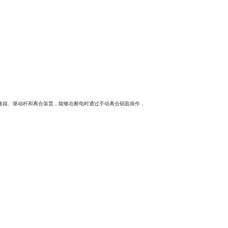
速箱、驱动杆和离合装置，能够在断电时通过手动离合钥匙操作，