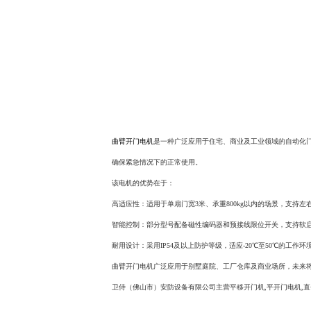
曲臂开门电机
是一种广泛应用于住宅、商业及工业领域的自动化
确保紧急情况下的正常使用。
该电机的优势在于：
高适应性：适用于单扇门宽3米、承重800kg以内的场景，支持
智能控制：部分型号配备磁性编码器和预接线限位开关，支持软
耐用设计：采用IP54及以上防护等级，适应-20℃至50℃的工作
曲臂开门电机广泛应用于别墅庭院、工厂仓库及商业场所，未来
卫侍（佛山市）安防设备有限公司主营平移开门机,平开门电机,直